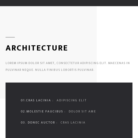
ARCHITECTURE
LOREM IPSUM DOLOR SIT AMET, CONSECTETUR ADIPISCING ELIT. MAECENAS IN
PULVINAR NEQUE. NULLA FINIBUS LOBORTIS PULVINAR.
01.CRAS LACINIA :
ADIPISCING ELIT
02.MOLESTIE FAUCIBUS :
DOLOR SIT AME
03. DONEC AUCTOR :
CRAS LACINIA