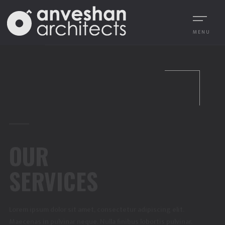
MENU
OUR
SERVICES
Lorem ipsum dolor sit amet, consectetur adipiscing elit.
Maecenas in pulvinar neque. Nulla finibus lobortis pulvinar.