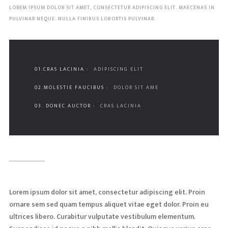
LOREM IPSUM DOLOR SIT AMET, CONSECTETUR ADIPISCING ELIT. MAECENAS IN
PULVINAR NEQUE. NULLA FINIBUS LOBORTIS PULVINAR.
01.CRAS LACINIA :
ADIPISCING ELIT
02.MOLESTIE FAUCIBUS :
DOLOR SIT AME
03. DONEC AUCTOR :
CRAS LACINIA
Lorem ipsum dolor sit amet, consectetur adipiscing elit. Proin
ornare sem sed quam tempus aliquet vitae eget dolor. Proin eu
ultrices libero. Curabitur vulputate vestibulum elementum.