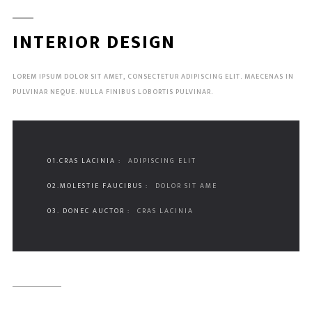
INTERIOR DESIGN
LOREM IPSUM DOLOR SIT AMET, CONSECTETUR ADIPISCING ELIT. MAECENAS IN
PULVINAR NEQUE. NULLA FINIBUS LOBORTIS PULVINAR.
01.CRAS LACINIA :
ADIPISCING ELIT
02.MOLESTIE FAUCIBUS :
DOLOR SIT AME
03. DONEC AUCTOR :
CRAS LACINIA