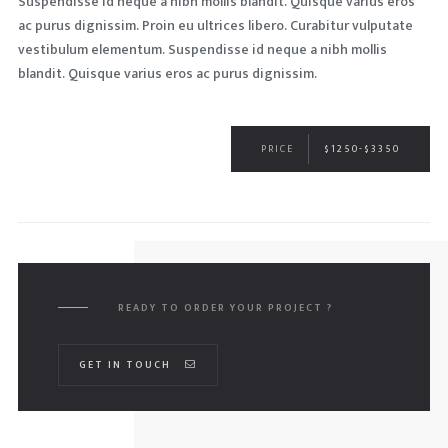
Suspendisse id neque a nibh mollis blandit. Quisque varius eros
ac purus dignissim. Proin eu ultrices libero. Curabitur vulputate
vestibulum elementum. Suspendisse id neque a nibh mollis
blandit. Quisque varius eros ac purus dignissim.
PRICE
$1250-$3350
READY TO ORDER YOUR PROJECT ?
GET IN TOUCH